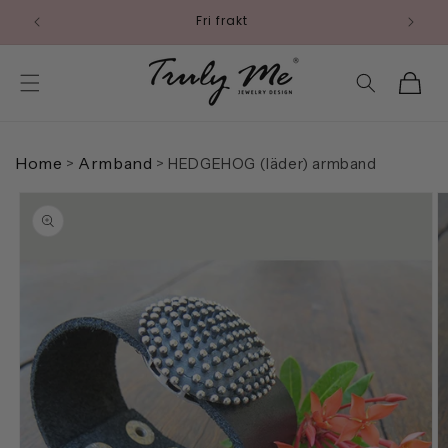
vidare
Fri frakt
till
innehåll
Varukorg
Home
Armband
>
>
HEDGEHOG (läder) armband
 vidare till
roduktinformation