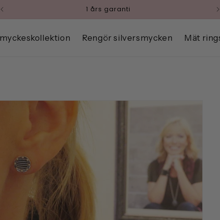
Betala med Klarna
myckeskollektion
Rengör silversmycken
Mät ring