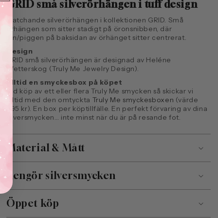
GRID små silverörhängen i tuff design
Matchande silverörhängen i kollektionen GRID. Små
örhängen som sitter stadigt på öronsnibben, där
pin/piggen på baksidan av örhänget sitter centrerat.
Design
GRID små silverörhängen är designad av Heléne
Wetterskog (Truly Me Jewelry Design).
Alltid en smyckesbox på köpet
Vid köp av ett eller flera Truly Me smycken så skickar vi
alltid med den omtyckta
Truly Me smyckesboxen
(värde
395 kr). En box per köptillfälle. En perfekt förvaring av dina
silversmycken… inte minst när du är på resande fot.
Material & Mått
Rengör silversmycken
Öppet köp