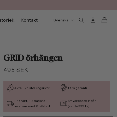
Logga
S
Varukorg
storlek
Kontakt
Svenska
in
p
r
å
k
GRID örhängen
Ordinarie
495 SEK
pris
Äkta 925 sterlingsilver
1 års garanti
Fri frakt, 1-3 dagars
Smyckesbox ingår
leverans med PostNord
(värde 395 kr)