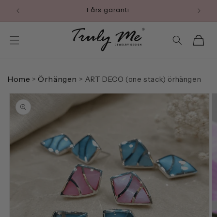
vidare
1 års garanti
till
innehåll
Varukorg
Home
Örhängen
>
>
ART DECO (one stack) örhängen
 vidare till
roduktinformation