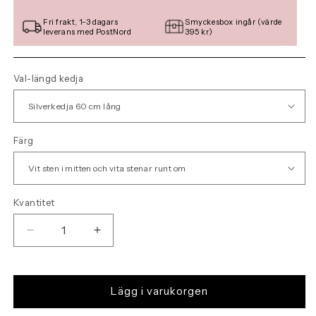
Fri frakt, 1-3 dagars
Smyckesbox ingår (värde
leverans med PostNord
395 kr)
Val-längd kedja
Färg
Kvantitet
Minska
Öka
kvantitet
kvantitet
för
för
4
4
Lägg i varukorgen
LEAF
LEAF
halsband
halsband