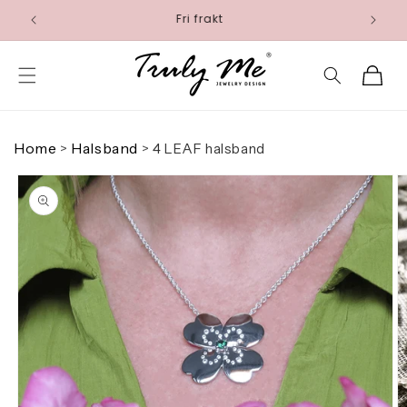
vidare
Fri frakt
till
innehåll
Varukorg
Home
Halsband
>
>
4 LEAF halsband
 vidare till
roduktinformation