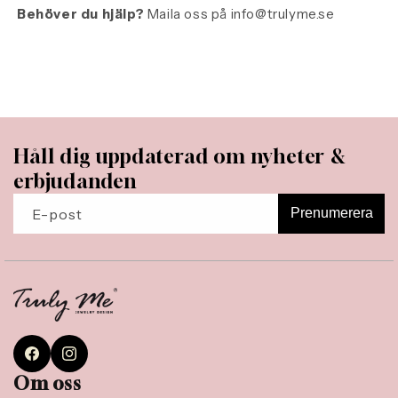
Behöver du hjälp?
Maila oss på
info@trulyme.se
Håll dig uppdaterad om nyheter &
erbjudanden
E-post
Prenumerera
Facebook
Instagram
Om oss