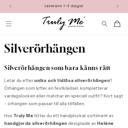
vidare
Fri frakt
till
innehåll
Varukorg
Silverörhängen
Silverörhängen som bara känns rätt
Letar du efter
unika och tidlösa silverörhängen
?
Örhängen som lyfter en festklädsel, kompletterar
vardagslooken eller matchar en speciell outfit? Kort sagt
– örhängen som passar till alla tillfällen.
Hos
Truly Me
hittar du ett handplockat sortiment av
handgjorda silverörhängen
designade av
Heléne