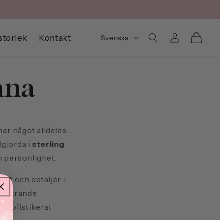
Betala med Klarna
Logga
S
Varukorg
storlek
Kontakt
Svenska
in
p
r
nna
å
k
nar något alldeles
dgjorda i
sterling
n personlighet.
tet och detaljer. I
gnistrande
h sofistikerat