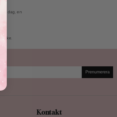
il.
rje dag, en
mycke.
Prenumerera
Kontakt