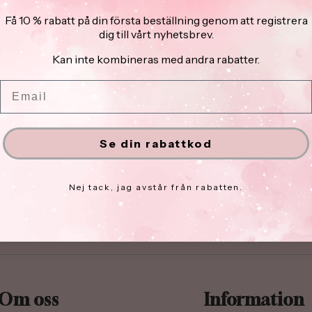
ch uttrycksfullt, finns här något som passar just hennes st
Få 10 % rabatt på din första beställning genom att registrera
uly Me är mer än en present – det är ett minne att bära va
dig till vårt nyhetsbrev.
speciell dag och en kärleksfull gest från dig.
Kan inte kombineras med andra rabatter.
 själv välja? Ge bort ett
presentkort smycken
och låt
Email
ten bli en upplevelse där hon får hitta sitt eget favorits
Se din rabattkod
Nej tack, jag avstår från rabatten.
E-post
Om oss
Information