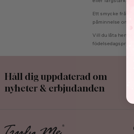
eller färgstarkt o
Ett smycke från Tr
påminnelse om en 
Vill du låta henne
födelsedagspresen
Håll dig uppdaterad om
nyheter & erbjudanden